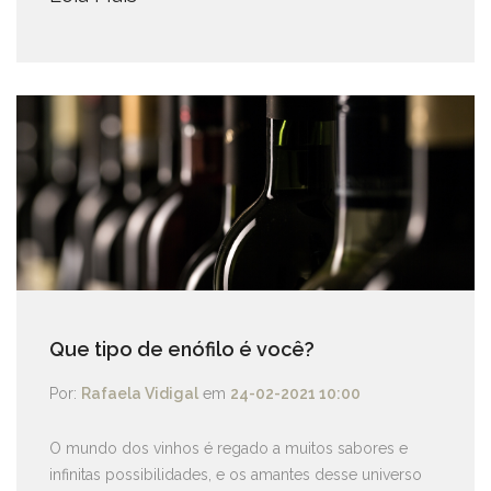
Que tipo de enófilo é você?
Por:
Rafaela Vidigal
em
24-02-2021 10:00
O mundo dos vinhos é regado a muitos sabores e
infinitas possibilidades, e os amantes desse universo