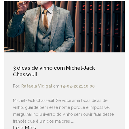
3 dicas de vinho com Michel-Jack
Chasseuil
Por:
Rafaela Vidigal
em
14-04-2021 10:00
Michel-Jack Chasseuil. Se você ama boas dicas de
vinho, guarde bem esse nome porque é impossível
mergulhar no universo do vinho sem ouvir falar desse
francês que é um dos maiores ...
Leia Mais