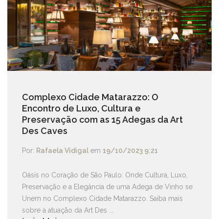
Complexo Cidade Matarazzo: O
Encontro de Luxo, Cultura e
Preservação com as 15 Adegas da Art
Des Caves
Por:
Rafaela Vidigal
em
19/10/2023 9:21
Oásis no Coração de São Paulo: Onde Cultura, Luxo,
Preservação e a Elegância de uma Adega de Vinho se
Unem no Complexo Cidade Matarazzo. Saiba mais
sobre a atuação da Art Des ...