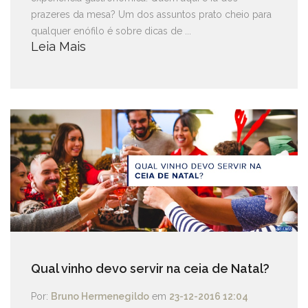
prazeres da mesa? Um dos assuntos prato cheio para
qualquer enófilo é sobre dicas de ...
Leia Mais
Qual vinho devo servir na ceia de Natal?
Por:
Bruno Hermenegildo
em
23-12-2016 12:04