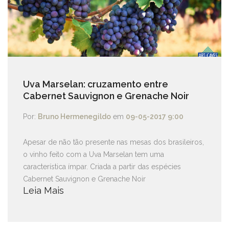
Uva Marselan: cruzamento entre
Cabernet Sauvignon e Grenache Noir
Por:
Bruno Hermenegildo
em
09-05-2017 9:00
Apesar de não tão presente nas mesas dos brasileiros,
o vinho feito com a Uva Marselan tem uma
característica ímpar. Criada a partir das espécies
Cabernet Sauvignon e Grenache Noir
Leia Mais