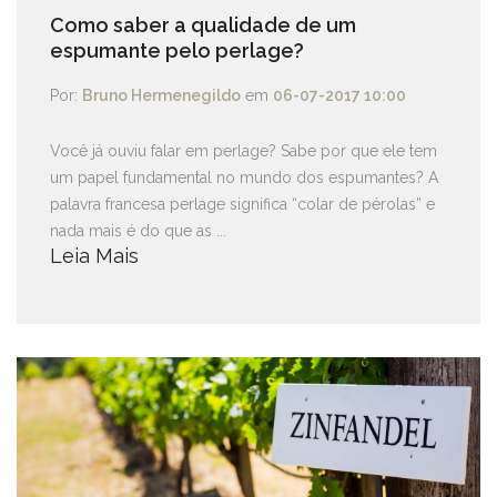
Como saber a qualidade de um
espumante pelo perlage?
Por:
Bruno Hermenegildo
em
06-07-2017 10:00
Você já ouviu falar em perlage? Sabe por que ele tem
um papel fundamental no mundo dos espumantes? A
palavra francesa perlage significa “colar de pérolas” e
nada mais é do que as ...
Leia Mais