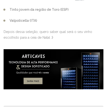
Tinto jovem da região de Toro (ESP)
Valpolicella (ITA)
Depois dessa seleção, quero saber qual será o seu vinho
escolhido para a ceia de Natal
:)