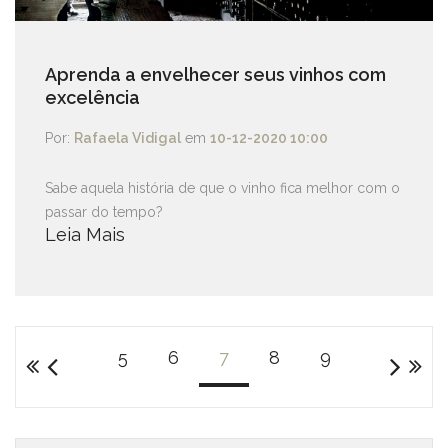
Aprenda a envelhecer seus vinhos com
excelência
Por:
Rafaela Vidigal
em
10-12-2020 10:00
Sabe aquela história de que o vinho fica melhor com o
passar do tempo?
Leia Mais
5
6
7
8
9