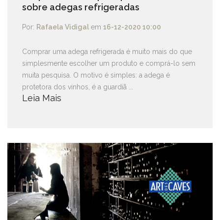
sobre adegas refrigeradas
Por:
Rafaela Vidigal
em
16-12-2020 10:00
Comprar uma adega refrigerada é muito mais do que
simplesmente escolher um produto e comprá-lo sem
muita pesquisa. O motivo é simples: a adega é
protetora dos vinhos, é a guardiã ...
Leia Mais