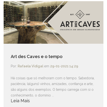
Art des Caves e o tempo
Por:
Rafaela Vidigal
em
29-01-2021 14:29
Há coisas que só melhoram com o tempo. Sabedoria,
paciência, (alguns) vinhos, amizades, confiança e arte,
são alguns dos exemplos. O tempo carrega com si o
conhecimento, o domínio ...
Leia Mais