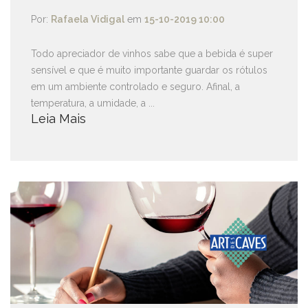
Por:
Rafaela Vidigal
em
15-10-2019 10:00
Todo apreciador de vinhos sabe que a bebida é super
sensível e que é muito importante guardar os rótulos
em um ambiente controlado e seguro. Afinal, a
temperatura, a umidade, a ...
Leia Mais