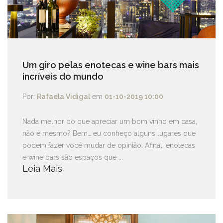
Um giro pelas enotecas e wine bars mais
incríveis do mundo
Por:
Rafaela Vidigal
em
01-10-2019 10:00
Nada melhor do que apreciar um bom vinho em casa,
não é mesmo? Bem… eu conheço alguns lugares que
podem fazer você mudar de opinião. Afinal, enotecas
e wine bars são espaços que ...
Leia Mais