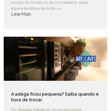
escolha do formato ou da cor é aleatória, segue
alguma tendência da moda, ou ...
Leia Mais
A adega ficou pequena? Saiba quando é
hora de trocar
Por:
Rafaela Vidigal
em
12-09-2019 10:00