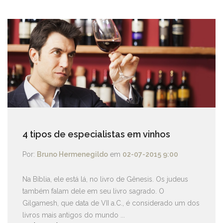
4 tipos de especialistas em vinhos
Por:
Bruno Hermenegildo
em
02-07-2015 9:00
Na Bíblia, ele está lá, no livro de Gênesis. Os judeus
também falam dele em seu livro sagrado. O
Gilgamesh, que data de VII a.C., é considerado um dos
livros mais antigos do mundo ...