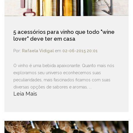
5 acessórios para vinho que todo "wine
lover" deve ter em casa
Por:
Rafaela Vidigal
em
02-06-2015 20:01
O vinho é uma bebida apaixonante. Quanto mais nós
exploramos seu universo econhecemos suas
peculiaridades, mais fascinados ficamos com suas
diversas opções de sabores e aromas. ...
Leia Mais