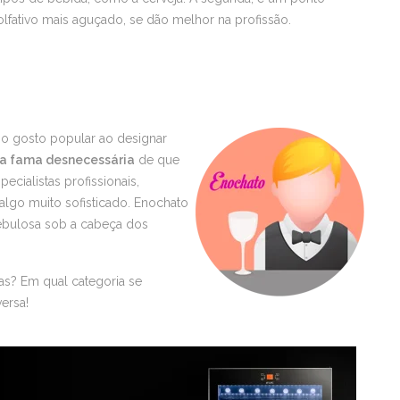
lfativo mais aguçado, se dão melhor na profissão.
no gosto popular ao designar
ma fama desnecessária
de que
ecialistas profissionais,
algo muito sofisticado. Enochato
ebulosa sob a cabeça dos
as? Em qual categoria se
ersa!