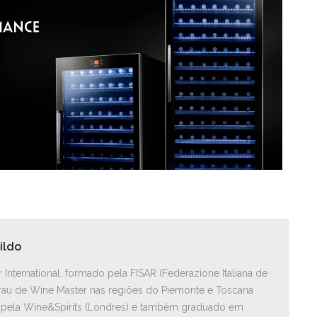
ildo
nternational, formado pela FISAR (Federazione Italiana de
au de Wine Master nas regiões do Piemonte e Toscana
d pela Wine&Spirits (Londres) e também graduado em