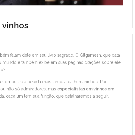
m vinhos
também falam dele em seu livro sagrado. O Gilgamesh, que data
 do mundo e também exibe em suas páginas citações sobre ele.
so?
ue tornou-se a bebida mais famosa da humanidade. Por
nhou não só admiradores, mas
especialistas em vinhos em
ida, cada um tem sua função, que detalharemos a seguir.