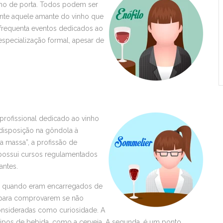
nho de porta. Todos podem ser
mente aquele amante do vinho que
 frequenta eventos dedicados ao
especialização formal, apesar de
profissional dedicado ao vinho
 disposição na gôndola à
a massa”, a profissão de
 possui cursos regulamentados
antes.
I, quando eram encarregados de
i para comprovarem se não
nsideradas como curiosidade. A
tipos de bebida, como a cerveja. A segunda, é um ponto