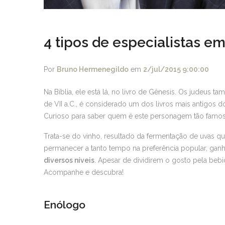
4 tipos de especialistas e
Por
Bruno Hermenegildo
em
2/jul/2015 9:00:00
Na Bíblia, ele está lá, no livro de Gênesis. Os judeus 
de VII a.C., é considerado um dos livros mais antigos
Curioso para saber quem é este personagem tão famo
Trata-se do vinho, resultado da fermentação de uvas q
permanecer a tanto tempo na preferência popular, ga
diversos níveis
. Apesar de dividirem o gosto pela beb
Acompanhe e descubra!
Enólogo