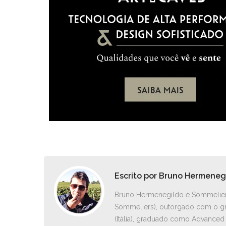
Escrito por
Bruno Hermeneg
Bruno Hermenegildo é Sommelier I
Sommeliers), outorgado com o gr
(Itália), graduado como Advance