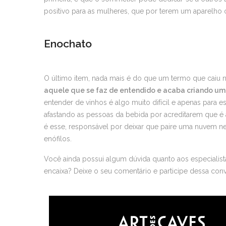
positivo para as mulheres, que por terem um aparelho o
Enochato
O último item, nada mais é do que um termo que caiu 
aquele que se faz de entendido e acaba criando u
entender de vinhos é algo muito difícil e apenas para esp
afastando as pessoas da bebida por acreditarem que é 
é esse, responsável por deixar que paire uma nuvem n
enófilos.
Você ainda possui algum dúvida quanto aos especialist
encaixa? Deixe o seu comentário e participe dessa conv