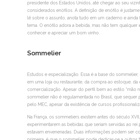
presidente dos Estados Unidos, até chegar ao seu vizi
considerados enófilos. A definição de enófilo é justa
lê sobre o assunto, anota tudo em um caderno e ainda
tema. O enófilo adora a bebida, mas não tem qualquer 
conhecer e apreciar um bom vinho.
Sommelier
Estudos e especialização. Essa é a base do sommelier, 
em uma loja ou restaurante, da compra ao estoque, da
comercialização. Apesar do perfil bem ao estilo “mão n
sommelier não é regulamentada no Brasil, que sequer
pelo MEC, apesar da existência de cursos profissionaliz
Na França, os sommeliers existem antes do século XVI
experimentarem as bebidas que seriam servidas ao re
estavam envenenadas. Duas informações podem ser co
primeira, é que o sommelier pode dedicar-se a outros 