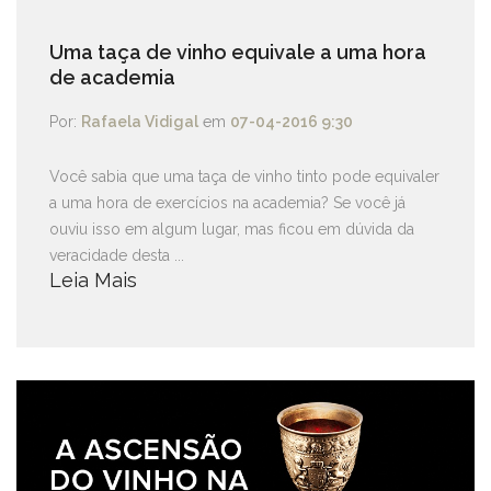
Uma taça de vinho equivale a uma hora
de academia
Por:
Rafaela Vidigal
em
07-04-2016 9:30
Você sabia que uma taça de vinho tinto pode equivaler
a uma hora de exercícios na academia? Se você já
ouviu isso em algum lugar, mas ficou em dúvida da
veracidade desta ...
Leia Mais