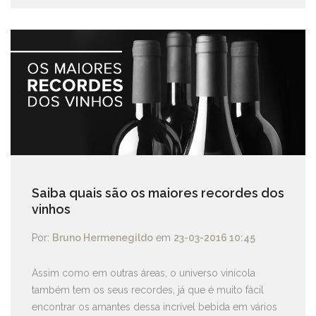
Saiba quais são os maiores recordes dos
vinhos
Por:
Bruno Hermenegildo
em
23-03-2016 10:45
Assim como em outras áreas, o universo vinícola
também tem os seus recordes, já que é muito fácil
encontrar os amantes dessa incrível bebida em vários