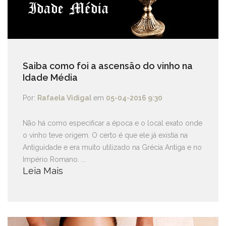
Saiba como foi a ascensão do vinho na
Idade Média
Por:
Rafaela Vidigal
em
05-04-2016 9:30
Não há como especificar a época e o local exato onde
o vinho teve origem. O certo é que ele já existia na
Antiguidade e era muito utilizado na Grécia Antiga e no
Império Romano. ...
Leia Mais