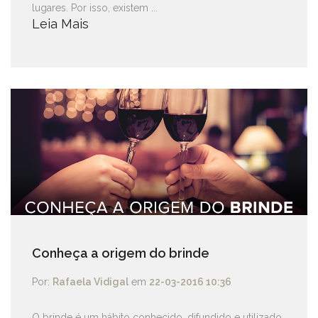
lugares. Por isso, existem ...
Leia Mais
Conheça a origem do brinde
Por:
Rafaela Vidigal
em
22-03-2016 10:36
O brinde é um hábito conhecido, difundido e utilizado