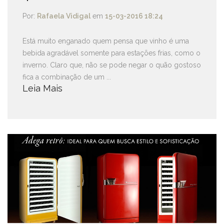
Por:
Rafaela Vidigal
em
15-03-2016 18:24
Está muito enganado quem pensa que vinho é uma
bebida agradável somente para estações frias, como o
inverno. Claro que, não se pode negar o quão gostoso
fica a combinação de um ...
Leia Mais