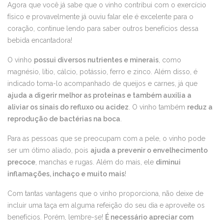
Agora que você já sabe que o vinho contribui com o exercício
físico e provavelmente já ouviu falar ele é excelente para o
coração, continue lendo para saber outros benefícios dessa
bebida encantadora!
O vinho
possui diversos nutrientes e minerais
, como
magnésio, lítio, cálcio, potássio, ferro e zinco. Além disso, é
indicado toma-lo acompanhado de queijos e carnes, já que
ajuda a digerir melhor as proteínas e também auxilia a
aliviar os sinais do refluxo ou acidez
. O vinho também
reduz a
reprodução de bactérias na boca
.
Para as pessoas que se preocupam com a pele, o vinho pode
ser um ótimo aliado, pois
ajuda a prevenir o envelhecimento
precoce
, manchas e rugas. Além do mais, ele
diminui
inflamações, inchaço e muito mais
!
Com tantas vantagens que o vinho proporciona, não deixe de
incluir uma taça em alguma refeição do seu dia e aproveite os
benefícios. Porém, lembre-se!
É necessário apreciar com