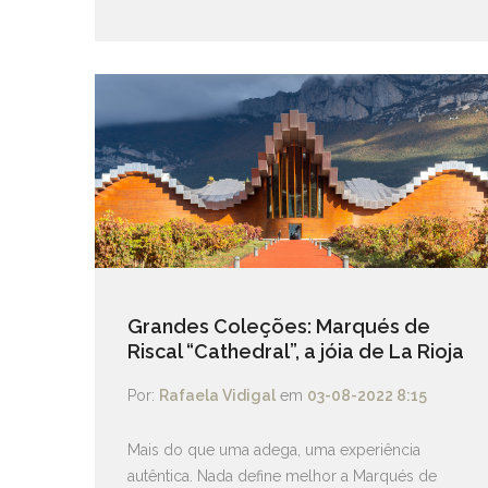
Grandes Coleções: Marqués de
Riscal “Cathedral”, a jóia de La Rioja
Por:
Rafaela Vidigal
em
03-08-2022 8:15
Mais do que uma adega, uma experiência
autêntica. Nada define melhor a Marqués de