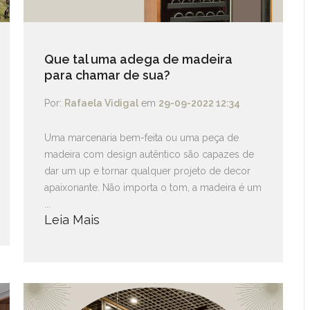
Que tal uma adega de madeira
para chamar de sua?
Por:
Rafaela Vidigal
em
29-09-2022 12:34
Uma marcenaria bem-feita ou uma peça de
madeira com design autêntico são capazes de
dar um up e tornar qualquer projeto de decor
apaixonante. Não importa o tom, a madeira é um
...
Leia Mais