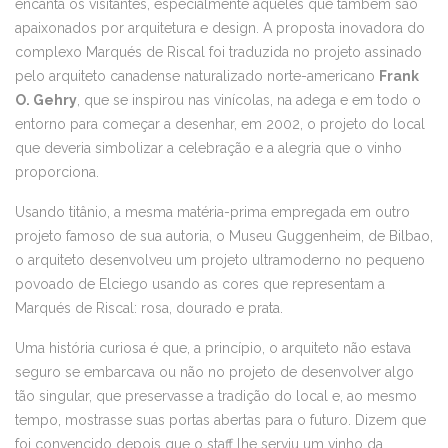
encanta os visitantes, especialmente aqueles que também são
apaixonados por arquitetura e design. A proposta inovadora do
complexo Marqués de Riscal foi traduzida no projeto assinado
pelo arquiteto canadense naturalizado norte-americano
Frank
O. Gehry
, que se inspirou nas vinícolas, na adega e em todo o
entorno para começar a desenhar, em 2002, o projeto do local
que deveria simbolizar a celebração e a alegria que o vinho
proporciona.
Usando titânio, a mesma matéria-prima empregada em outro
projeto famoso de sua autoria, o Museu Guggenheim, de Bilbao,
o arquiteto desenvolveu um projeto ultramoderno no pequeno
povoado de Elciego usando as cores que representam a
Marqués de Riscal: rosa, dourado e prata.
Uma história curiosa é que, a princípio, o arquiteto não estava
seguro se embarcava ou não no projeto de desenvolver algo
tão singular, que preservasse a tradição do local e, ao mesmo
tempo, mostrasse suas portas abertas para o futuro. Dizem que
foi convencido depois que o staff lhe serviu um vinho da