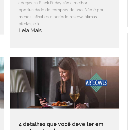
adegas na Black Friday são a melhor
oportunidade de compras do ano. Não é por
menos, afinal este período reserva ótimas
ofertas, e à ...
Leia Mais
4 detalhes que você deve ter em