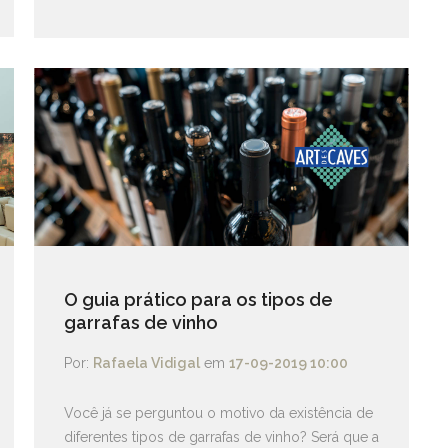
O guia prático para os tipos de
garrafas de vinho
Por:
Rafaela Vidigal
em
17-09-2019 10:00
Você já se perguntou o motivo da existência de
diferentes tipos de garrafas de vinho? Será que a