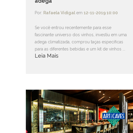
adega
Por:
Rafaela Vidigal
em
12-11-2019 10:00
Se você entrou recentemente para esse
fascinante universo dos vinhos, investiu em uma
adega climatizada, comprou taças específicas
para as diferentes bebidas e um kit de vinhos ...
Leia Mais