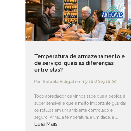
Temperatura de armazenamento e
de serviço: quais as diferenças
entre elas?
Por:
Rafaela Vidigal
em
15-10-2019 10:00
Todo apreciador de vinhos sabe que a bebida é
super sensível e que é muito importante guardar
os rótulos em um ambiente controlado e
seguro. Afinal, a temperatura, a umidade, a ...
Leia Mais