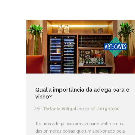
Qual a importância da adega para o
vinho?
Por:
Rafaela Vidigal
em
11-12-2019 10:00
Ter uma adega para armazenar o vinho é uma
das primeiras coisas que um apaixonado pela