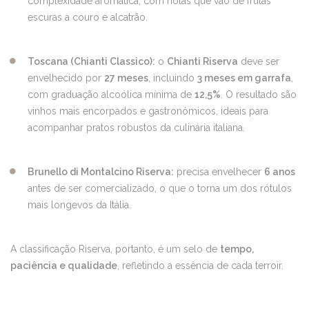
complexidade aromática, com notas que vão de frutas
escuras a couro e alcatrão.
Toscana (Chianti Classico):
o
Chianti Riserva
deve ser
envelhecido por
27 meses
, incluindo
3 meses em garrafa
,
com graduação alcoólica mínima de
12,5%
. O resultado são
vinhos mais encorpados e gastronômicos, ideais para
acompanhar pratos robustos da culinária italiana.
Brunello di Montalcino Riserva:
precisa envelhecer
6 anos
antes de ser comercializado, o que o torna um dos rótulos
mais longevos da Itália.
A classificação Riserva, portanto, é um selo de
tempo,
paciência e qualidade
, refletindo a essência de cada terroir.