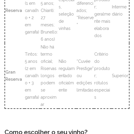
(1 em
5 anos;
diferenci
s,
r;
Interme
Reserva
carvalh
Chianti:
ados;
seleção
geralme
diário
o + 2
27
“Réserve
de
nte mais
em
meses;
”
vinhas
elabora
garrafa)
Brunello:
dos
6 anos)
Não há
Tintos:
termo
Critério
5 anos
oficial;
Não
“Cuvée
do
(2 em
Riservas
regulam
Prestige”
produto
Gran
carvalh
longos
entado
ou
r;
Superior
Reserva
o + 3
podem
oficialm
edições
rótulos
em
se
ente
limitadas
especiai
garrafa)
aproxim
s
ar
Como escolher o seu vinho?