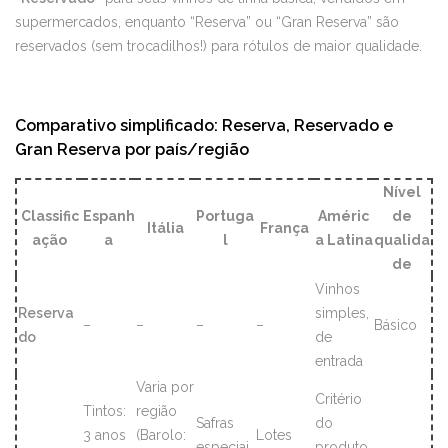
supermercados, enquanto “Reserva” ou “Gran Reserva” são
reservados (sem trocadilhos!) para rótulos de maior qualidade.
Comparativo simplificado: Reserva, Reservado e
Gran Reserva por país/região
Nível
Classific
Espanh
Portuga
Améric
de
Itália
França
ação
a
l
a Latina
qualida
de
Vinhos
Reserva
simples,
–
–
–
–
Básico
do
de
entrada
Varia por
Critério
Tintos:
região
Safras
do
3 anos
(Barolo:
Lotes
especiai
produto