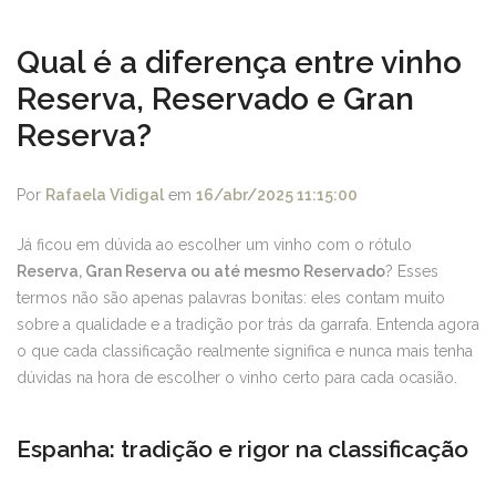
Qual é a diferença entre vinho
Reserva, Reservado e Gran
Reserva?
Por
Rafaela Vidigal
em
16/abr/2025 11:15:00
Já ficou em dúvida ao escolher um vinho com o rótulo
Reserva, Gran Reserva ou até mesmo Reservado
? Esses
termos não são apenas palavras bonitas: eles contam muito
sobre a qualidade e a tradição por trás da garrafa. Entenda agora
o que cada classificação realmente significa e nunca mais tenha
dúvidas na hora de escolher o vinho certo para cada ocasião.
Espanha: tradição e rigor na classificação