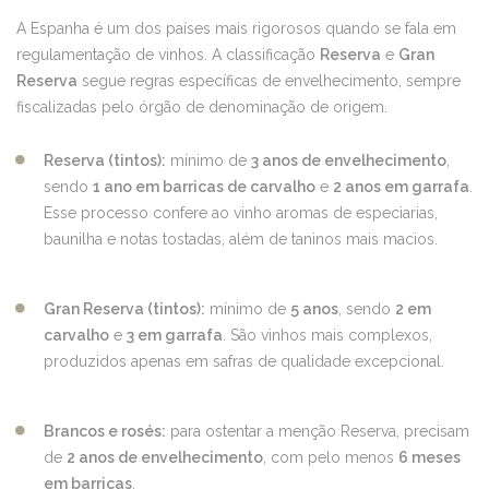
A Espanha é um dos países mais rigorosos quando se fala em
regulamentação de vinhos. A classificação
Reserva
e
Gran
Reserva
segue regras específicas de envelhecimento, sempre
fiscalizadas pelo órgão de denominação de origem.
Reserva (tintos):
mínimo de
3 anos de envelhecimento
,
sendo
1 ano em barricas de carvalho
e
2 anos em garrafa
.
Esse processo confere ao vinho aromas de especiarias,
baunilha e notas tostadas, além de taninos mais macios.
Gran Reserva (tintos):
mínimo de
5 anos
, sendo
2 em
carvalho
e
3 em garrafa
. São vinhos mais complexos,
produzidos apenas em safras de qualidade excepcional.
Brancos e rosés:
para ostentar a menção Reserva, precisam
de
2 anos de envelhecimento
, com pelo menos
6 meses
em barricas
.