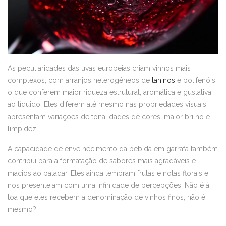
As peculiaridades das uvas europeias criam vinhos mais
complexos, com arranjos heterogêneos de
taninos
e polifenóis,
o que conferem maior riqueza estrutural, aromática e gustativa
ao líquido. Eles diferem até mesmo nas propriedades visuais:
apresentam variações de tonalidades de cores, maior brilho e
limpidez.
A capacidade de envelhecimento da bebida em garrafa também
contribui para a formatação de sabores mais agradáveis e
macios ao paladar. Eles ainda lembram frutas e notas florais e
nos presenteiam com uma infinidade de percepções. Não é à
toa que eles recebem a denominação de vinhos finos, não é
mesmo?