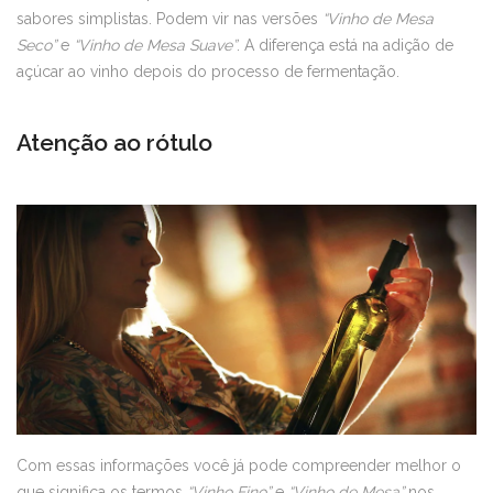
sabores simplistas. Podem vir nas versões
“Vinho de Mesa
Seco”
e
“Vinho de Mesa Suave”
. A diferença está na adição de
açúcar ao vinho depois do processo de fermentação.
Atenção ao rótulo
Com essas informações você já pode compreender melhor o
que significa os termos
“Vinho Fino”
e
“Vinho de Mesa”
nos