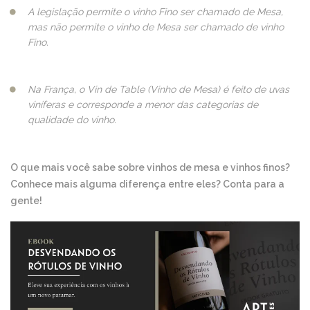
A legislação permite o vinho Fino ser chamado de Mesa,
mas não permite o vinho de Mesa ser chamado de vinho
Fino.
Na França, o Vin de Table (Vinho de Mesa) é feito de uvas
viníferas e corresponde a menor das categorias de
qualidade do vinho.
O que mais você sabe sobre vinhos de mesa e vinhos finos?
Conhece mais alguma diferença entre eles? Conta para a
gente!