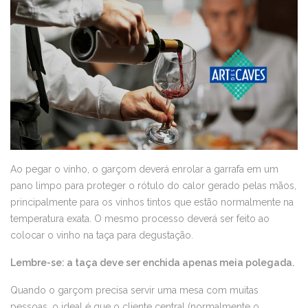
Ao pegar o vinho, o garçom deverá enrolar a garrafa em um
pano limpo para proteger o rótulo do calor gerado pelas mãos,
principalmente para os vinhos tintos que estão normalmente na
temperatura exata. O mesmo processo deverá ser feito ao
colocar o vinho na taça para degustação.
Lembre-se: a taça deve ser enchida apenas meia polegada.
Quando o garçom precisa servir uma mesa com muitas
pessoas, o ideal é que o cliente central (normalmente o