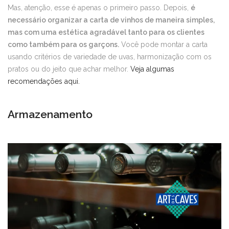
Mas, atenção, esse é apenas o primeiro passo. Depois,
é
necessário organizar a carta de vinhos de maneira simples,
mas com uma estética agradável tanto para os clientes
como também para os garçons.
Você pode montar a carta
usando critérios de variedade de uvas, harmonização com os
pratos ou do jeito que achar melhor.
Veja algumas
recomendações aqui.
Armazenamento