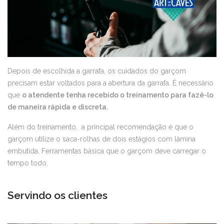
Depois de escolhida a garrafa, os cuidados do garçom
precisam estar voltados para a abertura da garrafa. É necessário
que
o atendente tenha recebido o treinamento para fazê-lo
de maneira rápida e discreta.
Além do treinamento, a principal recomendação é que o
garçom utilize o saca-rolhas de dois estágios com lâmina
embutida. Ferramentas básica que o garçom deve carregar o
tempo todo.
Servindo os clientes