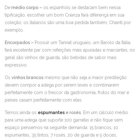
De
médio corpo –
os espanhóis se destacam bem nessa
tipificação, escolher um bom Crianza fará diferença em sua
coleção, os italianos são uma boa pedida também, Chianti por
exemplo.
Encorpados
–
Possuir um Tannat uruguaio, um Barolo da Itália,
fará excelente par com refeições mais apuradas e marcantes, no
geral são vinhos de guarda, são bebidas de sabor mais
expressivo.
Os
vinhos brancos
mesmo que não seja a maior predileção
devem compor a adega por serem leves e combinarem
perfeitamente com o frescor da gastronomia, frutos do mar e
peixes casam perfeitamente com eles.
Temos ainda os
espumantes
e rosés
. Em um cálculo médio
para uma adega que suporte 100 garrafas e não fique sem
espaço pensemos na seguinte demanda: 15 brancos, 10
espumantes, 35 tintos, 7 rosés, 20 de guarda e 5 doces,