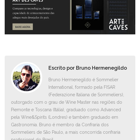
Escrito por
Bruno Hermenegildo
Bruno Hermenegildo é Sommelier
International, formado pela FISAR
(Federazione Italiana de Sommeliers),
outorgado com o grau de Wine Master nas regiões do
Piemonte e Toscana (Itália), graduado como Advanced
pela Wine&Spirits (Londres) e também graduado em
Gastronomia. Bruno é membro da Confraria dos
Sommeliers de São Paulo, a mais concorrida confraria
profissional do Brasil.