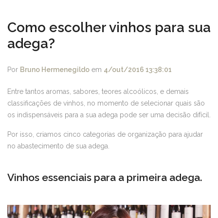
Como escolher vinhos para sua
adega?
Por
Bruno Hermenegildo
em
4/out/2016 13:38:01
Entre tantos aromas, sabores, teores alcoólicos, e demais
classificações de vinhos, no momento de selecionar quais são
os indispensáveis para a sua adega pode ser uma decisão difícil.
Por isso, criamos cinco categorias de organização para ajudar
no abastecimento de sua adega.
Vinhos essenciais para a primeira adega.