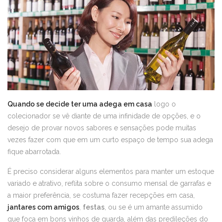
Quando se decide ter uma adega em casa
logo o
colecionador se vê diante de uma infinidade de opções, e o
desejo de provar novos sabores e sensações pode muitas
vezes fazer com que em um curto espaço de tempo sua adega
fique abarrotada.
É preciso considerar alguns elementos para manter um estoque
variado e atrativo, reflita sobre o consumo mensal de garrafas e
a maior preferência, se costuma fazer recepções em casa,
jantares com amigos
,
festas
, ou se é um amante assumido
que foca em bons vinhos de guarda, além das predileções do