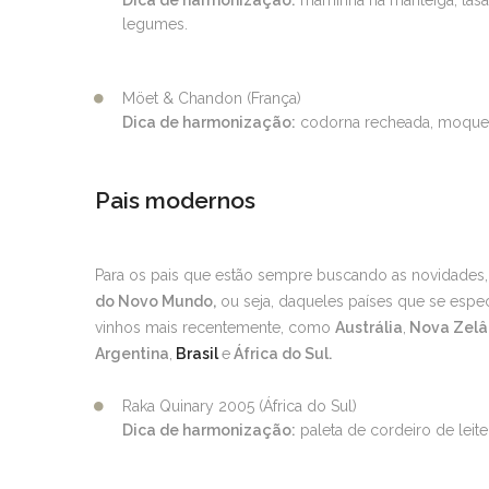
Dica de harmonização:
maminha na manteiga, lasa
legumes.
Möet & Chandon (França)
Dica de harmonização:
codorna recheada, moquec
Pais modernos
Para os pais que estão sempre buscando as novidade
do Novo Mundo,
ou seja, daqueles países que se espe
vinhos mais recentemente, como
Austrália
,
Nova Zelâ
Argentina
,
Brasil
e
África do Sul.
Raka Quinary 2005 (África do Sul)
Dica de harmonização:
paleta de cordeiro de leit