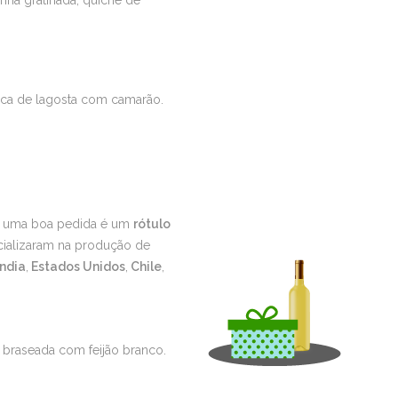
nha gratinada, quiche de
a de lagosta com camarão.
s, uma boa pedida é um
rótulo
cializaram na produção de
ndia
,
Estados Unidos
,
Chile
,
e braseada com feijão branco.