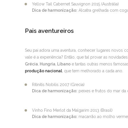
Yellow Tail Cabernet Sauvignon 2015 (Austrália)
Dica de harmonização:
Alcatra grelhada com cogum
Pais aventureiros
Seu pai adora uma aventura, conhecer lugares novos co
vale é a experiência? Então, que tal provar as novidad
Grécia
,
Hungria
,
Líbano
e tantas outras menos famosas
produção nacional
, que tem melhorado a cada ano.
Ritinitis Nobilis 2007 (Grecia)
Dica de harmonização:
peixes e frutos do mar da c
Vinho Fino Merlot da Malgarim 2013 (Brasil)
Dica de harmonização:
macarrão ao molho vermelh