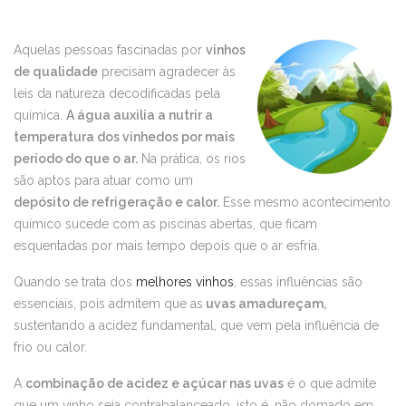
Aquelas pessoas fascinadas por
vinhos
de qualidade
precisam agradecer às
leis da natureza decodificadas pela
química.
A água auxilia a nutrir a
temperatura dos vinhedos por mais
período do que o ar.
Na prática, os rios
são aptos para atuar como um
depósito de refrigeração e calor.
Esse mesmo acontecimento
químico sucede com as piscinas abertas, que ficam
esquentadas por mais tempo depois que o ar esfria.
Quando se trata dos
melhores vinhos
, essas influências são
essenciais, pois admitem que as
uvas amadureçam,
sustentando a acidez fundamental, que vem pela influência de
frio ou calor.
A
combinação de acidez e açúcar nas uvas
é o que admite
que um vinho seja contrabalanceado, isto é, não domado em