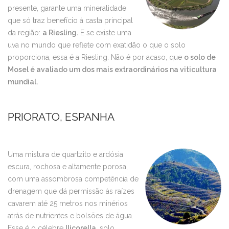
presente, garante uma mineralidade
que só traz benefício à casta principal
da região:
a Riesling.
E se existe uma
uva no mundo que reflete com exatidão o que o solo
proporciona, essa é a Riesling. Não é por acaso, que
o solo de
Mosel é avaliado um dos mais extraordinários na viticultura
mundial.
PRIORATO, ESPANHA
Uma mistura de quartzito e ardósia
escura, rochosa e altamente porosa,
com uma assombrosa competência de
drenagem que dá permissão às raízes
cavarem até 25 metros nos minérios
atrás de nutrientes e bolsões de água.
Esse é o célebre
llicorella
, solo