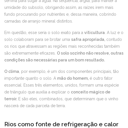
serviria para sugar a água. Na sequência, argila, para manter a
umidade do subsolo, obrigando assim, as raízes irem mais
fundo procurando por nutrientes e, dessa maneira, cobrindo
camadas de arranjo mineral distintos.
Em questão, esse seria o solo exato para a
viticultura
. A luz e o
solo colaboram para se brotar uma
safra apropriada,
contudo
os rios que atravessam as regiões mais reconhecidas também
são extremamente eficazes.
O solo sozinho não resolve, outras
condições são necessárias para um bom resultado.
O clima
, por exemplo, é um dos componentes principais, tão
importante quanto o solo. A
mão do homem,
é outro fator
essencial. Esses três elementos, unidos, formam uma espécie
de triângulo que auxilia a explicar o
conceito mágico de
terroir.
E são eles, combinados, que determinam que o vinho
nascerá de cada parcela de terra.
Rios como fonte de refrigeração e calor