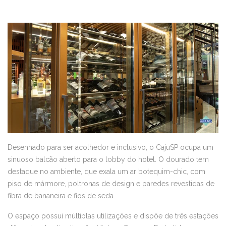
Desenhado para ser acolhedor e inclusivo, o CajuSP ocupa um
sinuoso balcão aberto para o lobby do hotel. O dourado tem
destaque no ambiente, que exala um ar botequim-chic, com
piso de mármore, poltronas de design e paredes revestidas de
fibra de bananeira e fios de seda.
O espaço possui múltiplas utilizações e dispõe de três estações