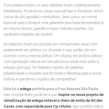
A movelaria e todos os seus detalhes foram cuidadosamente
trabalhados. Produzimos peças para abrigar e climatizar vinhos
(cerca de 180 garrafas) e embutidos, bem como um móvel
especial para sobrepor uma geladeira para baixa temperatura e,
ao mesmo tempo, guardar e expor bebidas quentes. Um
verdadeiro trabalho de mestre!
As estações foram produzidas em compensado naval com
acabamento em pintura cor dourada e suas portas são em
alumínio com a mesma pintura. Um display em acrílico leitoso
com iluminação interna em led adicionou ainda mais estilo à
estação principal. Um trabalho repleto de detalhes,
autenticidade e requinte que fez toda a diferença para a nossa
história e que temos orgulho de compartilhar!
Esta foi a
adega
perfeita para o Four Seasons São Paulo
,
mas você também pode ter a sua.
Inspire-se nesse projeto de
climatização de adega notável e cheio de estilo da Art des
Caves, com capacidade para 731 rótulos
, que conferiu vida e