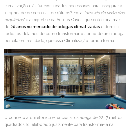
climatização e às funcionalidades necessárias para assegurar a
integridade de centenas de rótulos? Foi aí
“através da visão dos
arquitetos”
e a expertise da Art des Caves, que coleciona mais
de
20 anos no mercado de adegas climatizadas
e domina
todos os detalhes de como transformar o sonho de uma adega
perfeita em realidade, que essa Climatização tomou forma.
O conceito arquitetônico e funcional da adega de 22,17 metros
quadrados foi elaborado justamente para transformá-la na