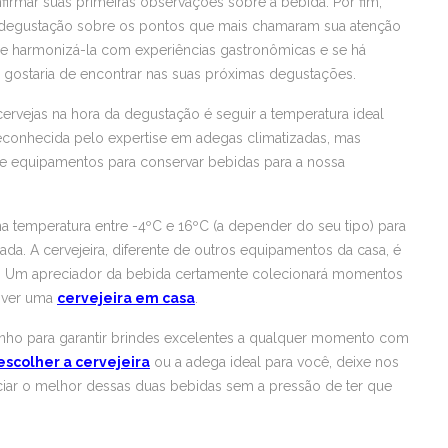
nfirmar suas primeiras observações sobre a bebida. Por fim,
degustação sobre os pontos que mais chamaram sua atenção
e harmonizá-la com experiências gastronômicas e se há
 gostaria de encontrar nas suas próximas degustações.
rvejas na hora da degustação é seguir a temperatura ideal
reconhecida pelo expertise em adegas climatizadas, mas
 equipamentos para conservar bebidas para a nossa
 temperatura entre -4ºC e 16ºC (a depender do seu tipo) para
a. A cervejeira, diferente de outros equipamentos da casa, é
da. Um apreciador da bebida certamente colecionará momentos
tiver uma
cervejeira em casa
.
minho para garantir brindes excelentes a qualquer momento com
scolher a cervejeira
ou a adega ideal para você, deixe nos
iar o melhor dessas duas bebidas sem a pressão de ter que