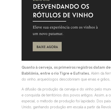
Quanto à cerveja, os primeiros registros datam de 
Babilônia, entre o rio Tigre e Eufrates.
Além da ferm
do vinho, arqueólogos descobriram que ervas e grãos,
A difusão da produção da cerveja e do vinho pelo m
e conquista de territórios dos povos antigos. Assim, a c
especial, o método de produção foi lapidado. Dos pa
Unido, ganhando produção em escala a partir da Revoluç