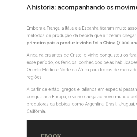
A história: acompanhando os movim
Embora a França, a Itália e a Espanha ficaram muito asso
métodos de produção da bebida que a fizeram chegar a
primeiro país a produzir vinho foi a China (7.000 an
Ainda na era antes de Cristo, o vinho conquistou os far
esse período, os fenícios, conhecidos pelas habilidad
Oriente Médio e Norte da África para trocas de mercado
regiões.
A partir de então, gregos e italianos em especial pas
conquistar a Europa, o vinho chega ao novo mundo pe
produtoras da bebida, como Argentina, Brasil, Uruguai,
Califórnia.