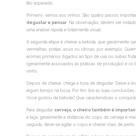
tão esperado.
Primeiro, vamos aos vinhos. São quatro passos importa
degustar e pensar
. Na observação, devem ser notad
uma análise rápida e totalmente visual.
A segunda etapa é cheirar a bebida, que geralmente c
vermelhas, pretas, azuis ou cítricas, por exemplo. Que
aromas primários (ligados ao tipo de uva ou outras fru
(geralmente associados às práticas de produção) e os 
vinho.
Depois de cheirar, chega a hora de degustar. Deixe a l
algum tempo na boca. Por fim, tire as suas conclusões 
Você gostou da bebida? Que características o conquis
Para degustar
cerveja, o cheiro também é importan
à taça, geralmente a distância do copo de cerveja é ma
seguida, deve-se agitar o copo e cheirar mais de perto