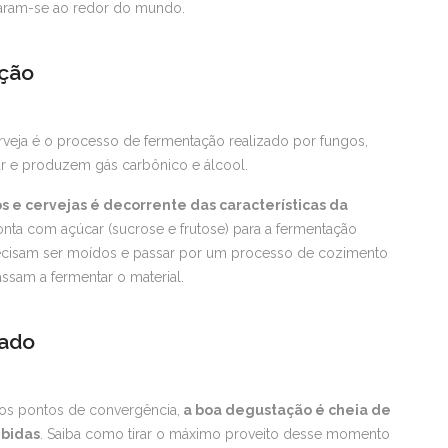
maram-se ao redor do mundo.
ação
rveja é o processo de fermentação realizado por fungos,
r e produzem gás carbônico e álcool.
os e cervejas é decorrente das características da
nta com açúcar (sucrose e frutose) para a fermentação
precisam ser moídos e passar por um processo de cozimento
ssam a fermentar o material.
rado
rios pontos de convergência,
a boa degustação é cheia de
ebidas
. Saiba como tirar o máximo proveito desse momento