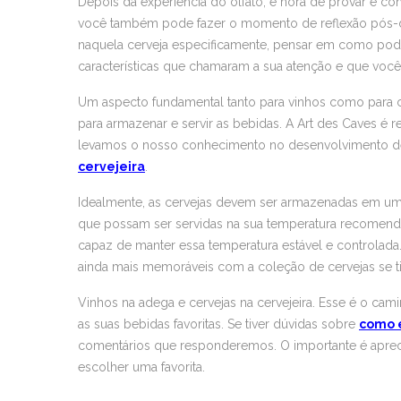
Depois da experiência do olfato, é hora de provar e co
você também pode fazer o momento de reflexão pós-
naquela cerveja especificamente, pensar em como pod
características que chamaram a sua atenção e que você
Um aspecto fundamental tanto para vinhos como para ce
para armazenar e servir as bebidas. A Art des Caves é 
levamos o nosso conhecimento no desenvolvimento de
cervejeira
.
Idealmente, as cervejas devem ser armazenadas em uma
que possam ser servidas na sua temperatura recomendad
capaz de manter essa temperatura estável e controla
ainda mais memoráveis com a coleção de cervejas se 
Vinhos na adega e cervejas na cervejeira. Esse é o ca
as suas bebidas favoritas. Se tiver dúvidas sobre
como e
comentários que responderemos. O importante é aprec
escolher uma favorita.