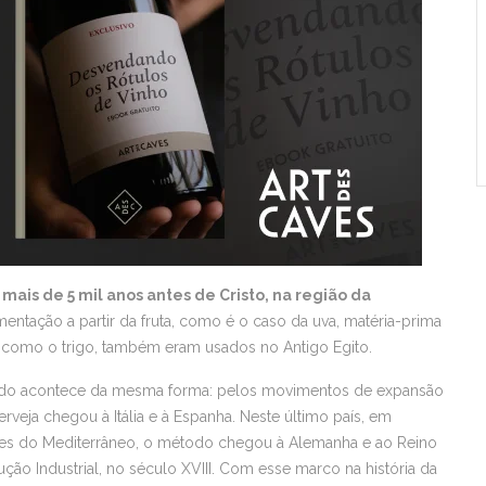
mais de 5 mil anos antes de Cristo, na região da
entação a partir da fruta, como é o caso da uva, matéria-prima
 como o trigo, também eram usados no Antigo Egito.
undo acontece da mesma forma: pelos movimentos de expansão
erveja chegou à Itália e à Espanha. Neste último país, em
íses do Mediterrâneo, o método chegou à Alemanha e ao Reino
ão Industrial, no século XVIII. Com esse marco na história da