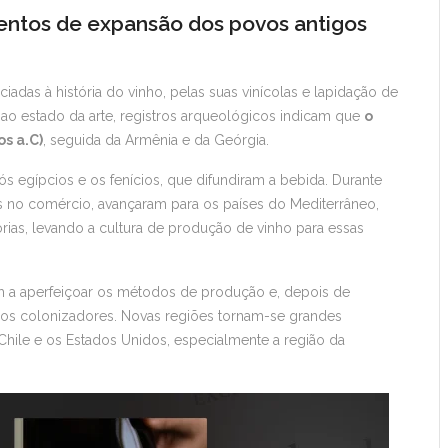
entos de expansão dos povos antigos
ciadas à história do vinho, pelas suas vinícolas e lapidação de
o estado da arte, registros arqueológicos indicam que
o
os a.C)
, seguida da Armênia e da Geórgia.
aós egípcios e os fenícios, que difundiram a bebida. Durante
es no comércio, avançaram para os países do Mediterrâneo,
rias, levando a cultura de produção de vinho para essas
sam a aperfeiçoar os métodos de produção e, depois de
los colonizadores. Novas regiões tornam-se grandes
 Chile e os Estados Unidos, especialmente a região da