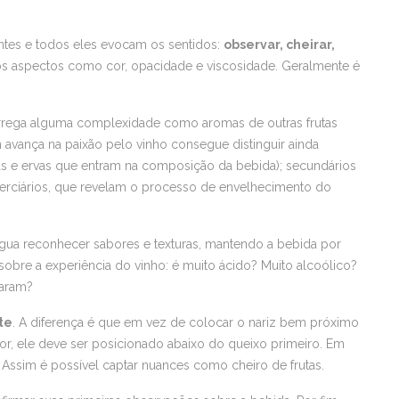
ntes e todos eles evocam os sentidos:
observar, cheirar,
os aspectos como cor, opacidade e viscosidade. Geralmente é
arrega alguma complexidade como aromas de outras frutas
m avança na paixão pelo vinho consegue distinguir ainda
tas e ervas que entram na composição da bebida); secundários
terciários, que revelam o processo de envelhecimento do
íngua reconhecer sabores e texturas, mantendo a bebida por
sobre a experiência do vinho: é muito ácido? Muito alcoólico?
taram?
te
. A diferença é que em vez de colocar o nariz bem próximo
ior, ele deve ser posicionado abaixo do queixo primeiro. Em
. Assim é possível captar nuances como cheiro de frutas.