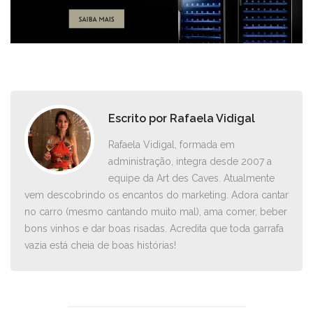
Escrito por
Rafaela Vidigal
Rafaela Vidigal, formada em
administração, integra desde 2007 a
equipe da Art des Caves. Atualmente
vem descobrindo os encantos do marketing. Adora cantar
no carro ­(mesmo cantando muito mal), ama comer, beber
bons vinhos e dar boas risadas. Acredita que toda garrafa
vazia está cheia de boas histórias!