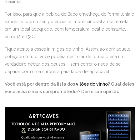
máximas.
Por isso, para que a bebida de Baco envelheça de forma lenta e
expresse todo o seu potencial, é imprescindível armazená-la
em um local adequado, com temperatura ideal e constante,
entre 12 e 15ºC.
Fique atento a esses inimigos do vinho! Assim, ao abrir aquele
cobiçado rótulo, você poderá desfrutar de forma plena um
verdadeiro néctar dos deuses – sem correr o risco de se
deparar com uma surpresa para lá de desagradável!
Você está por dentro da lista dos
vilões do vinho
? Qual deles
você acha o mais comprometedor? Deixe sua opinião!