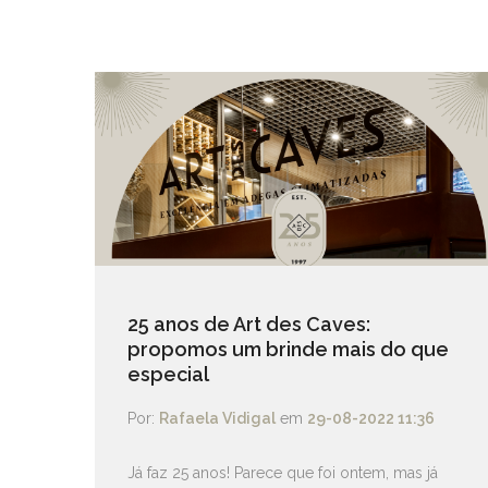
25 anos de Art des Caves:
propomos um brinde mais do que
especial
Por:
Rafaela Vidigal
em
29-08-2022 11:36
Já faz 25 anos! Parece que foi ontem, mas já