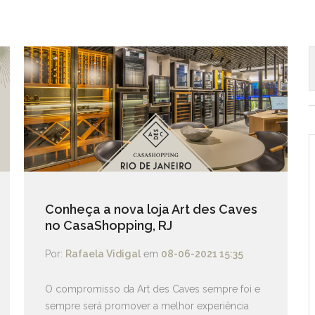
Conheça a nova loja Art des Caves
no CasaShopping, RJ
Por:
Rafaela Vidigal
em
08-06-2021 15:35
O compromisso da Art des Caves sempre foi e
sempre será promover a melhor experiência