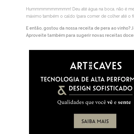
Hummmmmmmmmm! Deu até água na boca, não é mesmo?
máximo também o caldo (para comer de colher até o fim
E então, gostou da nossa receita de pera ao vinho? 
Aproveite também para sugerir novas receitas doce