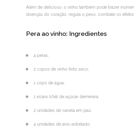
Além de delicioso, o vinho também pode trazer inúmeros
doenças do coração, regula o peso, combate os efeitos
Pera ao vinho: Ingredientes
4 peras;
2 copos de vinho tinto seco;
1 copo de água;
1 xícara (chá) de açúcar demerara;
2 unidades de canela em pau;
4 unidades de anis-estrelado;