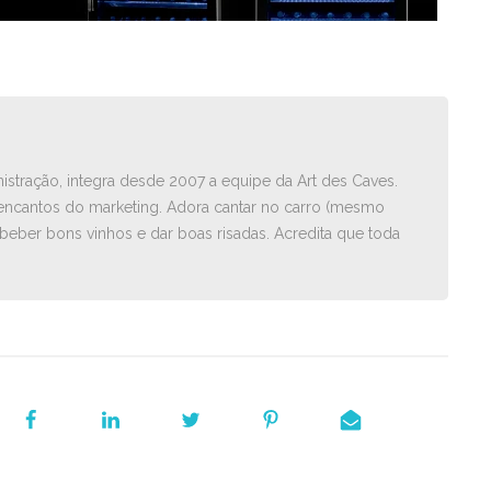
istração, integra desde 2007 a equipe da Art des Caves.
ncantos do marketing. Adora cantar no carro ­(mesmo
beber bons vinhos e dar boas risadas. Acredita que toda