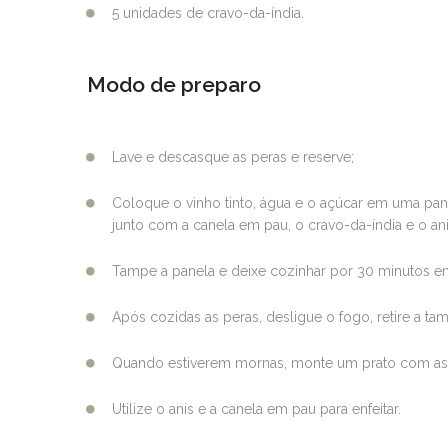
5 unidades de cravo-da-índia.
Modo de preparo
Lave e descasque as peras e reserve;
Coloque o vinho tinto, água e o açúcar em uma panel
junto com a canela em pau, o cravo-da-índia e o ani
Tampe a panela e deixe cozinhar por 30 minutos em
Após cozidas as peras, desligue o fogo, retire a tam
Quando estiverem mornas, monte um prato com as p
Utilize o anis e a canela em pau para enfeitar.