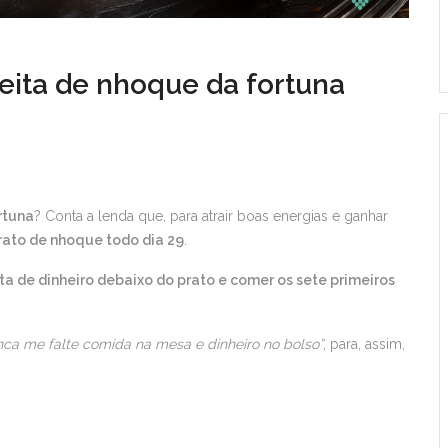
eita de nhoque da fortuna
rtuna
? Conta a lenda que, para atrair boas energias e ganhar
rato de nhoque todo dia 29
.
a de dinheiro debaixo do prato e comer os sete primeiros
ca me falte comida na mesa e dinheiro no bolso”
, para, assim,