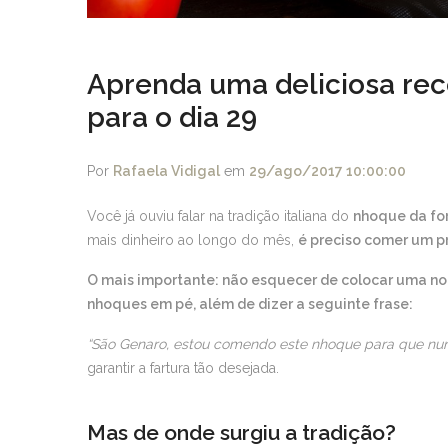
Aprenda uma deliciosa rec
para o dia 29
Por
Rafaela Vidigal
em
29/ago/2017 10:00:00
Você já ouviu falar na tradição italiana do
nhoque da fo
mais dinheiro ao longo do mês,
é preciso comer um p
O mais importante: não esquecer de colocar uma not
nhoques em pé, além de dizer a seguinte frase:
“São Genaro, estou comendo este nhoque para que nun
garantir a fartura tão desejada.
Mas de onde surgiu a tradição?