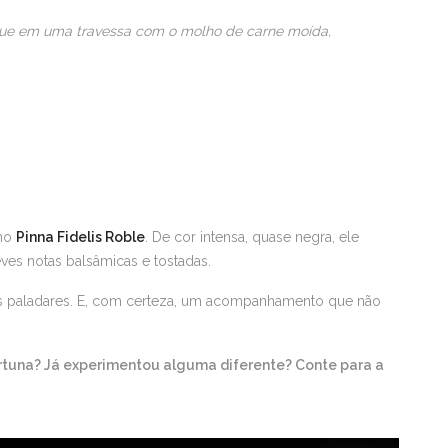
oque em uma travessa com o molho de carne moída,
nho
Pinna Fidelis Roble
. De cor intensa, quase negra, ele
es notas balsâmicas e tostadas.
os paladares. E, com certeza, um acompanhamento que não
rtuna? Já experimentou alguma diferente? Conte para a