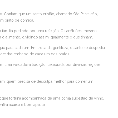
o IV. Contam que um santo cristão, chamado São Pantaleão,
 um prato de comida.
a família pedindo por uma refeição. Os anfitriões, mesmo
o alimento, dividindo assim igualmente o que tinham.
e para cada um. Em troca da gentileza, o santo se despediu,
locadas embaixo de cada um dos pratos.
em uma verdadeira tradição, celebrada por diversas regiões,
orém, quem precisa de desculpa melhor para comer um
que fortuna acompanhada de uma ótima sugestão de vinho,
nfira abaixo e bom apetite!