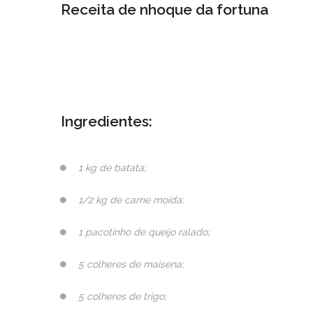
Receita de nhoque da fortuna
Ingredientes:
1 kg de batata;
1/2 kg de carne moída;
1 pacotinho de queijo ralado;
5 colheres de maisena;
5 colheres de trigo;