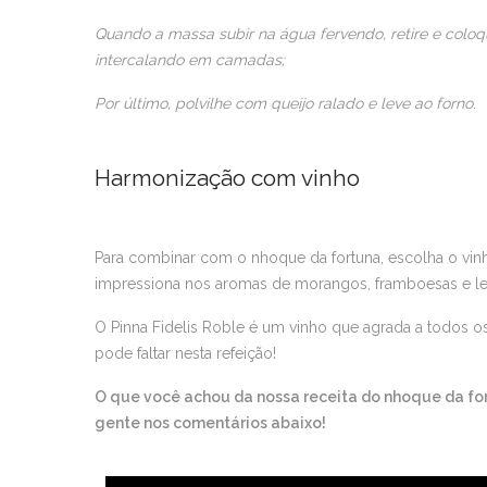
Quando a massa subir na água fervendo, retire e col
intercalando em camadas;
Por último, polvilhe com queijo ralado e leve ao forno
.
Harmonização com vinho
Para combinar com o nhoque da fortuna, escolha o vi
impressiona nos aromas de morangos, framboesas e lev
O Pinna Fidelis Roble é um vinho que agrada a todos 
pode faltar nesta refeição!
O que você achou da nossa receita do nhoque da fo
gente nos comentários abaixo!