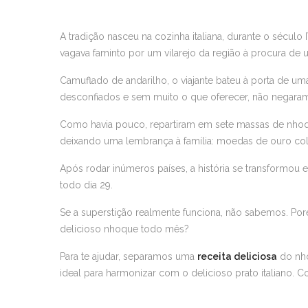
A tradição nasceu na cozinha italiana, durante o sécul
vagava faminto por um vilarejo da região à procura de
Camuflado de andarilho, o viajante bateu à porta de um
desconfiados e sem muito o que oferecer, não negaram 
Como havia pouco, repartiram em sete massas de nhoqu
deixando uma lembrança à família: moedas de ouro co
Após rodar inúmeros países, a história se transformou 
todo dia 29.
Se a superstição realmente funciona, não sabemos. P
delicioso nhoque todo mês?
Para te ajudar, separamos uma
receita deliciosa
do nho
ideal para harmonizar com o delicioso prato italiano. Co