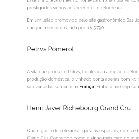
Esse vinho leva o mesmo nome da uma famosa vinícola
prestigiados vinhos nos arredores de Bordeaux.
Em um leilão promovido pelo site gastronômico Basili
chegou a ser arrematada por R$ 5.790.
Petrvs Pomerol
A vila que produz o Petrvs, localizada na região de B
produção doméstica, o vinhedo conta apenas com 30 mil
são vendidas somente na
França
. Embora não seja com
Henri Jayer Richebourg Grand Cru
Quem gosta de colecionar garrafas especiais, com cert
Grand Cru. Conhecido como o vinho mais caro do mund