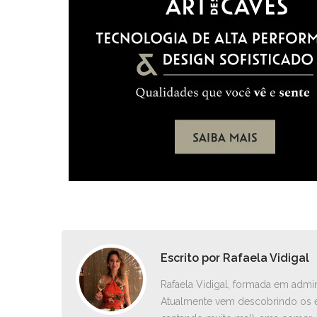
Escrito por
Rafaela Vidigal
Rafaela Vidigal, formada em admin
Atualmente vem descobrindo os e