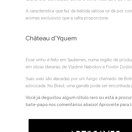
A característica que faz da bebida valiosa se dá por c
aromas exclusivos que a safra proporciona.
Château d'Yquem
Esse vinho é feito em Sauternes, numa região de produ
em obras literárias de Vladmir Nabokov e Fiodor Dostoie
Suas uvas são atacadas por um fungo chamado de Botryt
adocicada. No Brasil, uma garrafa pode ser encontrada 
Você já degustou algum rótulo raro ou está à procur
bate-papo nos comentários abaixo! Aproveite para l