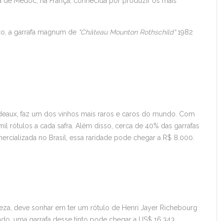
 de Médoc, na França, conhecida por produzir os mais
co, a garrafa magnum de
"Château Mounton Rothschild"
1982
ordeaux, faz um dos vinhos mais raros e caros do mundo. Com
 rótulos a cada safra. Além disso, cerca de 40% das garrafas
ercializada no Brasil, essa raridade pode chegar a R$ 8.000.
eza, deve sonhar em ter um rótulo de Henri Jayer Richebourg
o, uma garrafa desse tinto pode chegar a US$ 16.343.