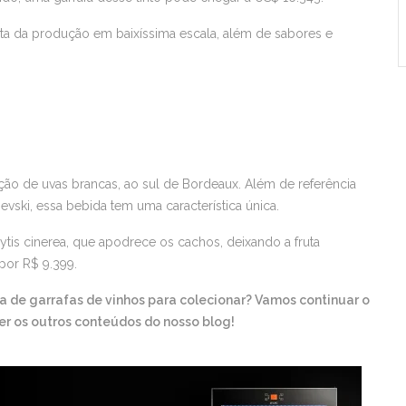
onta da produção em baixíssima escala, além de sabores e
ção de uvas brancas, ao sul de Bordeaux. Além de referência
vski, essa bebida tem uma característica única.
is cinerea, que apodrece os cachos, deixando a fruta
por R$ 9.399.
a de garrafas de vinhos para colecionar? Vamos continuar o
er os outros conteúdos do nosso blog!