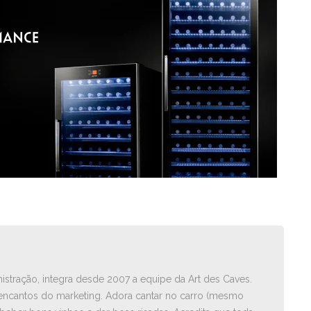
istração, integra desde 2007 a equipe da Art des Caves.
ncantos do marketing. Adora cantar no carro ­(mesmo