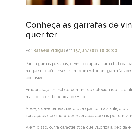
Conheça as garrafas de vi
quer ter
Por
Rafaela Vidigal
em
15/jun/2017 10:00:00
Para algumas pessoas, o vinho é apenas uma bebida par
há quem prefira investir um bom valor em
garrafas de
exclusivos.
Embora seja um hábito comum de colecionador, a práti
mais o setor da bebida de Baco.
Você já deve ter escutado que quanto mais antigo o vinh
sensações que são proporcionadas apenas por um vinh
Além disso, outra característica que valoriza a bebida é 