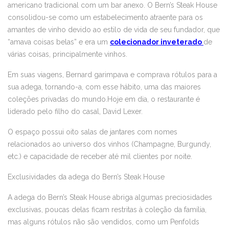
americano tradicional com um bar anexo. O Bern’s Steak House
consolidou-se como um estabelecimento atraente para os
amantes de vinho devido ao estilo de vida de seu fundador, que
“amava coisas belas” e era um
colecionador inveterado
de
várias coisas, principalmente vinhos.
Em suas viagens, Bernard garimpava e comprava rótulos para a
sua adega, tornando-a, com esse hábito, uma das maiores
coleções privadas do mundo.Hoje em dia, o restaurante é
liderado pelo filho do casal, David Lexer.
O espaço possui oito salas de jantares com nomes
relacionados ao universo dos vinhos (Champagne, Burgundy,
etc.) e capacidade de receber até mil clientes por noite.
Exclusividades da adega do Bern’s Steak House
A adega do Bern’s Steak House abriga algumas preciosidades
exclusivas, poucas delas ficam restritas à coleção da família,
mas alguns rótulos não são vendidos, como um Penfolds