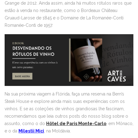
Grange de 2012. Ainda assim, ainda há muitos rótulos raros que
estão à venda no restaurante, como o Bordeaux Château
Gruaud-Larose de 1845 e o Domaine de La Romanée-Conti
Romanée-Conti de 1957.
Na sua próxima viagem à Flórida, faça uma reserva na Bern’s
Steak House e explore ainda mais suas experiências com os
vinhos. E se as coleções de vinhos grandiosas lhe fascinam,
recomendamos que leia outros posts do nosso blog sobre o
assunto, como o do
Hôtel de Paris Monte-Carlo
, em Mônaco,
e o da
Milestii Mici
, na Moldávia.