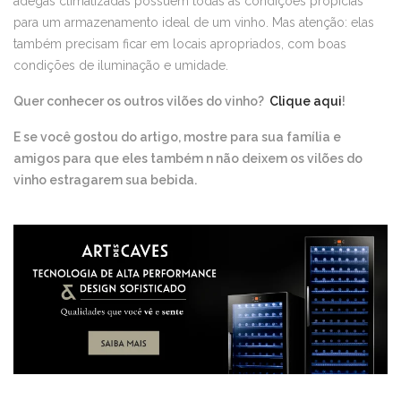
adegas climatizadas possuem todas as condições propícias
para um armazenamento ideal de um vinho. Mas atenção: elas
também precisam ficar em locais apropriados, com boas
condições de iluminação e umidade.
Quer conhecer os outros vilões do vinho?
Clique aqui
!
E se você gostou do artigo, mostre para sua família e
amigos para que eles também n não deixem os vilões do
vinho estragarem sua bebida.