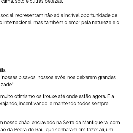
clima, solo e outras belezas.
 social, representam não só a incrível oportunidade de
o internacional, mas também o amor pela natureza e o
ia.
: ‘’nossas bisavós, nossos avós, nos deixaram grandes
zade.’’
m muito otimismo os trouxe até onde estão agora. E a
corajando, incentivando, e mantendo todos sempre
m nosso chão, encravado na Serra da Mantiqueira, com
isão da Pedra do Baú, que sonharam em fazer ali, um