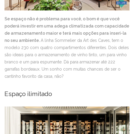
Se espaço não é problema para você, o bom é que você
poderá investir em uma adega climatizada com capacidade
de armazenamento maior e terá mais opções para inseri-la
no seu ambiente.
A linha Sommelier da Art des Caves, tem o
modelo 230 com quatro compartimentos diferentes. Dois deles
são ideais para o armazenamento de vinho tinto, um para vinho
branco e um para espumante. Dá para armazenar até 222
garrafas bordeaux. Um sonho com muitas chances de ser o
cantinho favorito da casa, não?
Espaço ilimitado