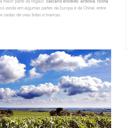
a maior parte da região),
calcário erodido
,
ardósia
,
rocha
 só existe em algumas partes da Europa e da China), entre
 castas de uvas tintas e brancas.