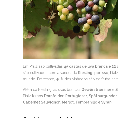
Em Pfalz são cultivadas
45 castas de uva branca e 22 
são cultivados com a variedade
Riesling
, por isso, Pf
mundo. Entretanto, 40% dos vinhedos são de frutas tint
Além da Riesling, as uvas brancas
Gewürztraminer
e
S
Pfalz temos
Dornfelder
,
Portugieser
,
Spätburgunder (
Cabernet Sauvignon, Merlot, Tempranillo e Syrah
.