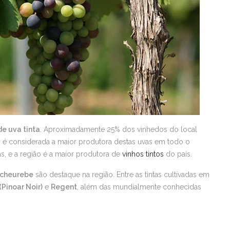
de uva tinta
. Aproximadamente 25% dos vinhedos do local
alz é considerada a maior produtora destas uvas em todo o
as, e a região é a maior produtora de
vinhos tintos
do país.
cheurebe
são destaque na região. Entre as tintas cultivadas em
Pinoar Noir)
e
Regent
, além das mundialmente conhecidas