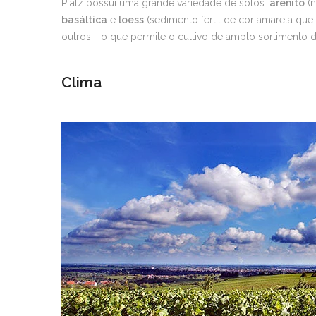
Pfalz possui uma grande variedade de solos:
arenito
(n
basáltica
e
loess
(sedimento fértil de cor amarela que
outros - o que permite o cultivo de amplo sortimento de
Clima