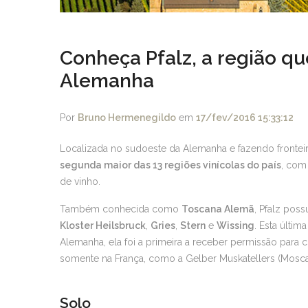
Conheça Pfalz, a região qu
Alemanha
Por
Bruno Hermenegildo
em
17/fev/2016 15:33:12
Localizada no sudoeste da Alemanha e fazendo fronteira
segunda maior das 13 regiões vinícolas do país
, com
de vinho.
Também conhecida como
Toscana Alemã
, Pfalz pos
Kloster Heilsbruck
,
Gries
,
Stern
e
Wissing
. Esta últim
Alemanha, ela foi a primeira a receber permissão para 
somente na França, como a Gelber Muskatellers (Moscat
Solo