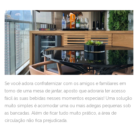
Se você adora confraternizar com os amigos e familiares em
torno de uma mesa de jantar, aposto que adoraria ter acesso
fácil às suas bebidas nesses momentos especiais! Uma solução
muito simples é acomodar uma ou mais adegas pequenas sob
as bancadas. Além de ficar tudo muito prático, a área de
circulação não fica prejudicada.