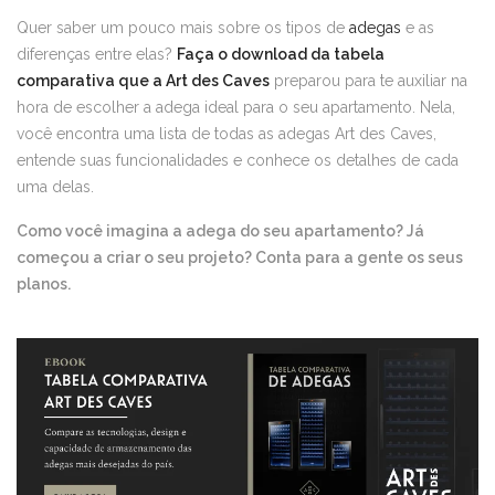
Quer saber um pouco mais sobre os tipos de
adegas
e as
diferenças entre elas?
Faça o download da tabela
comparativa que a Art des Caves
preparou para te auxiliar na
hora de escolher a adega ideal para o seu apartamento. Nela,
você encontra uma lista de todas as adegas Art des Caves,
entende suas funcionalidades e conhece os detalhes de cada
uma delas.
Como você imagina a adega do seu apartamento? Já
começou a criar o seu projeto? Conta para a gente os seus
planos.