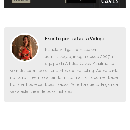
Escrito por
Rafaela Vidigal
Rafaela Vidigal, formada em
administração, integra desde 2007 a
equipe da Art des Caves. Atualmente
vem descobrindo os encantos do marketing. Adora cantar
no carro ­(mesmo cantando muito mal), ama comer, beber
bons vinhos e dar boas risadas. Acredita que toda garrafa
vazia está cheia de boas histórias!