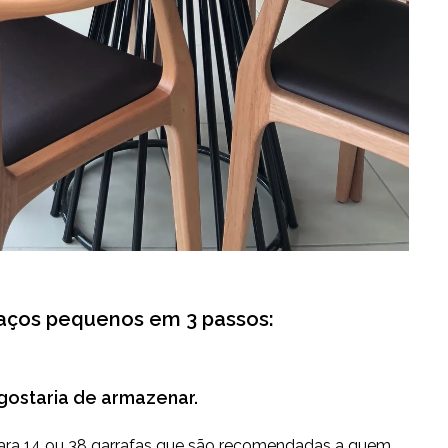
aços pequenos em 3 passos:
gostaria de armazenar.
ra 14 ou 38 garrafas
que são recomendadas a quem