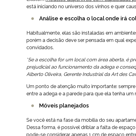
está iniciando no universo dos vinhos e quer ca
Análise e escolha o local onde irá c
Habitualmente, elas são instaladas em ambientes 
porém a decisão deve ser pensada em qual exper
convidados.
"
Se a escolha for um local com área aberta, é pr
prejudicial ao funcionamento da adega e conse
Alberto Oliveira, Gerente Industrial da Art des Ca
Um ponto de atenção muito importante: sempre c
entre a adega e a parede para que ela tenha um 
Móveis planejados
Se você está na fase da mobília do seu apartame
Dessa forma, é possível driblar a falta de espa
pode-se considerar apenas 1 cm de espaço entr